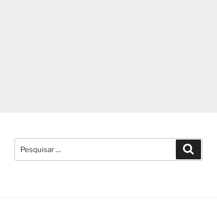
Pesquisar
Pesqui
por: