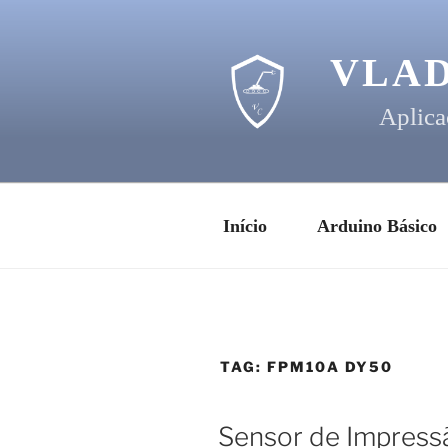
Pular
para
o
VLA
conteúdo
Aplica
Início
Arduino Básico
TAG:
FPM10A DY50
Sensor de Impress