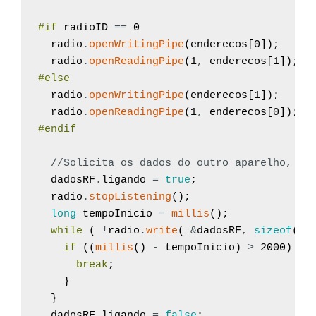
#if
radioID
==
0
radio
.
openWritingPipe
(
enderecos
[
0
]
)
;
radio
.
openReadingPipe
(
1
,
enderecos
[
1
]
)
;
#else
radio
.
openWritingPipe
(
enderecos
[
1
]
)
;
radio
.
openReadingPipe
(
1
,
enderecos
[
0
]
)
;
#endif
//Solicita os dados do outro aparelho, se
dadosRF
.
ligando
=
true
;
radio
.
stopListening
(
)
;
long
tempoInicio
=
millis
(
)
;
while
(
!
radio
.
write
(
&
dadosRF
,
sizeof
(
ti
if
(
(
millis
(
)
-
tempoInicio
)
>
2000
)
{
break
;
}
}
dadosRF
.
ligando
=
false
;