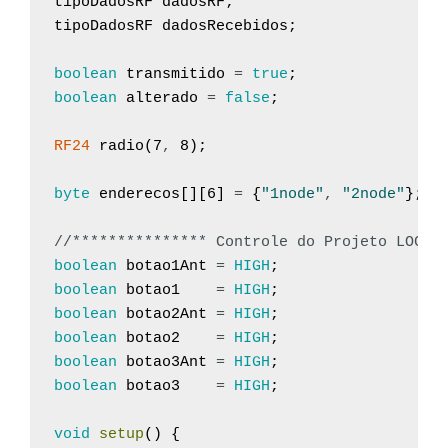
tipoDadosRF
dadosRF
;
tipoDadosRF
dadosRecebidos
;
boolean
transmitido
=
true
;
boolean
alterado
=
false
;
RF24
radio
(
7
,
8
)
;
byte
enderecos
[
]
[
6
]
=
{
"1node"
,
"2node"
}
;
//*************** Controle do Projeto LOCAL
boolean
botao1Ant
=
HIGH
;
boolean
botao1
=
HIGH
;
boolean
botao2Ant
=
HIGH
;
boolean
botao2
=
HIGH
;
boolean
botao3Ant
=
HIGH
;
boolean
botao3
=
HIGH
;
void
setup
(
)
{