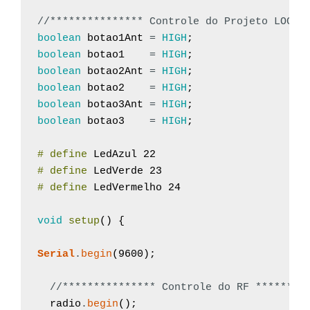
//*************** Controle do Projeto LOCAL
boolean
botao1Ant
=
HIGH
;
boolean
botao1
=
HIGH
;
boolean
botao2Ant
=
HIGH
;
boolean
botao2
=
HIGH
;
boolean
botao3Ant
=
HIGH
;
boolean
botao3
=
HIGH
;
# define
LedAzul
22
# define
LedVerde
23
# define
LedVermelho
24
void
setup
(
)
{
Serial
.
begin
(
9600
)
;
//*************** Controle do RF ********
radio
.
begin
(
)
;