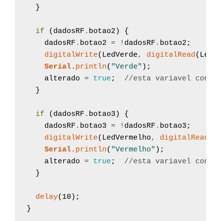
}
if
(
dadosRF
.
botao2
)
{
dadosRF
.
botao2
=
!
dadosRF
.
botao2
;
digitalWrite
(
LedVerde
,
digitalRead
(
LedV
Serial
.
println
(
"Verde"
)
;
alterado
=
true
;
//esta variavel contr
}
if
(
dadosRF
.
botao3
)
{
dadosRF
.
botao3
=
!
dadosRF
.
botao3
;
digitalWrite
(
LedVermelho
,
digitalRead
(
L
Serial
.
println
(
"Vermelho"
)
;
alterado
=
true
;
//esta variavel contr
}
delay
(
10
)
;
}