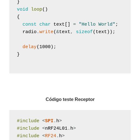
}
void
loop
(
)
{
const
char
text
[
]
=
"Hello World"
;
radio
.
write
(
&
text
,
sizeof
(
text
)
)
;
delay
(
1000
)
;
}
Código teste Receptor
#include
<
SPI
.
h
>
#include
<
nRF24L01
.
h
>
#include
<
RF24
.
h
>