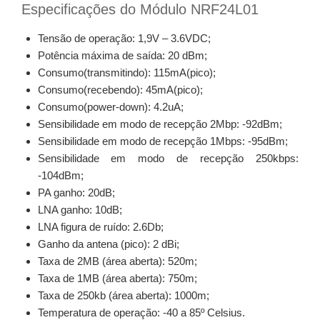
Especificações do Módulo NRF24L01
Tensão de operação: 1,9V – 3.6VDC;
Potência máxima de saída: 20 dBm;
Consumo(transmitindo): 115mA(pico);
Consumo(recebendo): 45mA(pico);
Consumo(power-down): 4.2uA;
Sensibilidade em modo de recepção 2Mbp: -92dBm;
Sensibilidade em modo de recepção 1Mbps: -95dBm;
Sensibilidade em modo de recepção 250kbps:
-104dBm;
PA ganho: 20dB;
LNA ganho: 10dB;
LNA figura de ruído: 2.6Db;
Ganho da antena (pico): 2 dBi;
Taxa de 2MB (área aberta): 520m;
Taxa de 1MB (área aberta): 750m;
Taxa de 250kb (área aberta): 1000m;
Temperatura de operação: -40 a 85º Celsius.