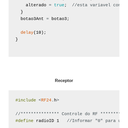
alterado
=
true
;
//esta variavel contr
}
botao3Ant
=
botao3
;
delay
(
10
)
;
}
Receptor
#include
<
RF24
.
h
>
//*************** Controle do RF **********
#define
radioID
1
//Informar "0" para um 