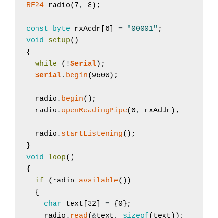
RF24
radio
(
7
,
8
)
;
const
byte
rxAddr
[
6
]
=
"00001"
;
void
setup
(
)
{
while
(
!
Serial
)
;
Serial
.
begin
(
9600
)
;
radio
.
begin
(
)
;
radio
.
openReadingPipe
(
0
,
rxAddr
)
;
radio
.
startListening
(
)
;
}
void
loop
(
)
{
if
(
radio
.
available
(
)
)
{
char
text
[
32
]
=
{
0
}
;
radio
.
read
(
&
text
,
sizeof
(
text
)
)
;