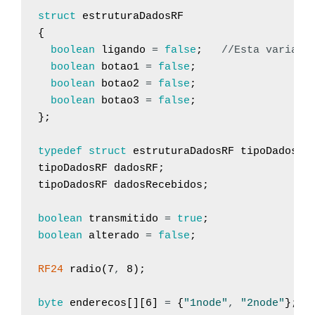
struct
estruturaDadosRF
{
boolean
ligando
=
false
;
//Esta variave
boolean
botao1
=
false
;
boolean
botao2
=
false
;
boolean
botao3
=
false
;
}
;
typedef
struct
estruturaDadosRF
tipoDadosRF
tipoDadosRF
dadosRF
;
tipoDadosRF
dadosRecebidos
;
boolean
transmitido
=
true
;
boolean
alterado
=
false
;
RF24
radio
(
7
,
8
)
;
byte
enderecos
[
]
[
6
]
=
{
"1node"
,
"2node"
}
;