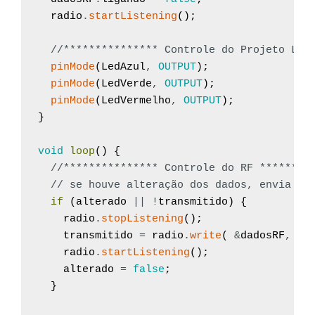
radio
.
startListening
(
)
;
//*************** Controle do Projeto LOC
pinMode
(
LedAzul
,
OUTPUT
)
;
pinMode
(
LedVerde
,
OUTPUT
)
;
pinMode
(
LedVermelho
,
OUTPUT
)
;
}
void
loop
(
)
{
//*************** Controle do RF ********
// se houve alteração dos dados, envia pa
if
(
alterado
||
!
transmitido
)
{
radio
.
stopListening
(
)
;
transmitido
=
radio
.
write
(
&
dadosRF
,
si
radio
.
startListening
(
)
;
alterado
=
false
;
}