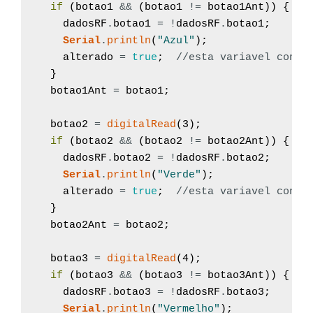
if
(
botao1
&&
(
botao1
!=
botao1Ant
)
)
{
dadosRF
.
botao1
=
!
dadosRF
.
botao1
;
Serial
.
println
(
"Azul"
)
;
alterado
=
true
;
//esta variavel contr
}
botao1Ant
=
botao1
;
botao2
=
digitalRead
(
3
)
;
if
(
botao2
&&
(
botao2
!=
botao2Ant
)
)
{
dadosRF
.
botao2
=
!
dadosRF
.
botao2
;
Serial
.
println
(
"Verde"
)
;
alterado
=
true
;
//esta variavel contr
}
botao2Ant
=
botao2
;
botao3
=
digitalRead
(
4
)
;
if
(
botao3
&&
(
botao3
!=
botao3Ant
)
)
{
dadosRF
.
botao3
=
!
dadosRF
.
botao3
;
Serial
.
println
(
"Vermelho"
)
;