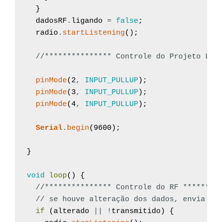
}
dadosRF
.
ligando
=
false
;
radio
.
startListening
(
)
;
//*************** Controle do Projeto LOC
pinMode
(
2
,
INPUT_PULLUP
)
;
pinMode
(
3
,
INPUT_PULLUP
)
;
pinMode
(
4
,
INPUT_PULLUP
)
;
Serial
.
begin
(
9600
)
;
}
void
loop
(
)
{
//*************** Controle do RF ********
// se houve alteração dos dados, envia pa
if
(
alterado
||
!
transmitido
)
{