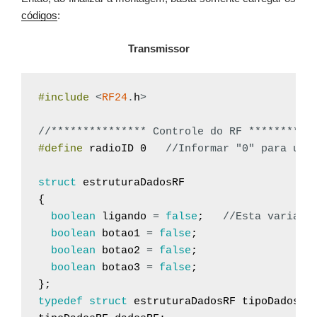
códigos
:
Transmissor
#include
<
RF24
.
h
>
//*************** Controle do RF **********
#define
radioID
0
//Informar "0" para um 
struct
estruturaDadosRF
{
boolean
ligando
=
false
;
//Esta variave
boolean
botao1
=
false
;
boolean
botao2
=
false
;
boolean
botao3
=
false
;
}
;
typedef
struct
estruturaDadosRF
tipoDadosRF