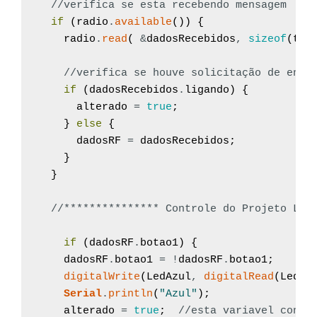
//verifica se esta recebendo mensagem
if
(
radio
.
available
(
)
)
{
radio
.
read
(
&
dadosRecebidos
,
sizeof
(
tip
//verifica se houve solicitação de envi
if
(
dadosRecebidos
.
ligando
)
{
alterado
=
true
;
}
else
{
dadosRF
=
dadosRecebidos
;
}
}
//*************** Controle do Projeto LOC
if
(
dadosRF
.
botao1
)
{
dadosRF
.
botao1
=
!
dadosRF
.
botao1
;
digitalWrite
(
LedAzul
,
digitalRead
(
LedAz
Serial
.
println
(
"Azul"
)
;
alterado
=
true
;
//esta variavel contr