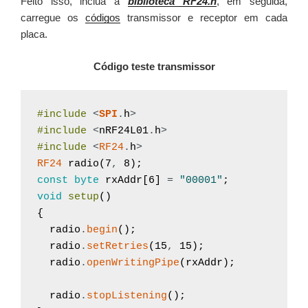
Feito isso, inclua a
biblioteca RF24.h
, em seguida,
carregue os
códigos
transmissor e receptor em cada
placa.
Código teste transmissor
#include
<
SPI
.
h
>
#include
<
nRF24L01
.
h
>
#include
<
RF24
.
h
>
RF24
radio
(
7
,
8
)
;
const
byte
rxAddr
[
6
]
=
"00001"
;
void
setup
(
)
{
radio
.
begin
(
)
;
radio
.
setRetries
(
15
,
15
)
;
radio
.
openWritingPipe
(
rxAddr
)
;
radio
.
stopListening
(
)
;