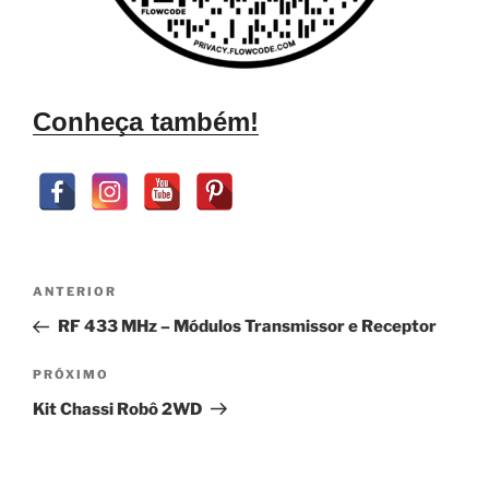
Conheça também!
Navegação
Post
ANTERIOR
de
anterior
RF 433 MHz – Módulos Transmissor e Receptor
Post
Próximo
PRÓXIMO
post
Kit Chassi Robô 2WD