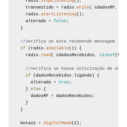
radio
.
stopListening
(
)
;
transmitido
=
radio
.
write
(
&
dadosRF
,
si
radio
.
startListening
(
)
;
alterado
=
false
;
}
//verifica se esta recebendo mensagem
if
(
radio
.
available
(
)
)
{
radio
.
read
(
&
dadosRecebidos
,
sizeof
(
tip
//verifica se houve solicitação de envi
if
(
dadosRecebidos
.
ligando
)
{
alterado
=
true
;
}
else
{
dadosRF
=
dadosRecebidos
;
}
}
botao1
=
digitalRead
(
2
)
;