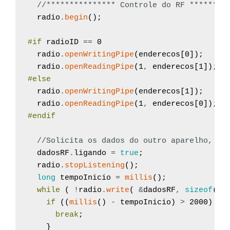
//*************** Controle do RF ********
radio
.
begin
(
)
;
#if
radioID
==
0
radio
.
openWritingPipe
(
enderecos
[
0
]
)
;
radio
.
openReadingPipe
(
1
,
enderecos
[
1
]
)
;
#else
radio
.
openWritingPipe
(
enderecos
[
1
]
)
;
radio
.
openReadingPipe
(
1
,
enderecos
[
0
]
)
;
#endif
//Solicita os dados do outro aparelho, se
dadosRF
.
ligando
=
true
;
radio
.
stopListening
(
)
;
long
tempoInicio
=
millis
(
)
;
while
(
!
radio
.
write
(
&
dadosRF
,
sizeof
(
ti
if
(
(
millis
(
)
-
tempoInicio
)
>
2000
)
{
break
;
}