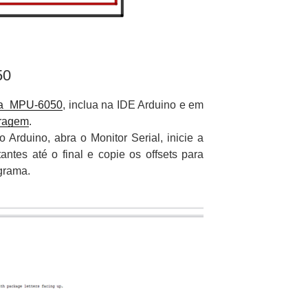
50
eca MPU-6050
, inclua na IDE Arduino e em
bragem
.
o Arduino, abra o Monitor Serial, inicie a
antes até o final e copie os offsets para
grama.