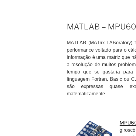
MATLAB – MPU6050
MATLAB (MATrix LABoratory) tra
performance voltado para o cál
informação é uma matriz que n
a resolução de muitos proble
tempo que se gastaria para
linguagem Fortran, Basic ou C
são expressas quase exa
matematicamente.
MPU6
girosc