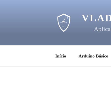
Pular
para
o
VLA
conteúdo
Aplica
Início
Arduino Básico