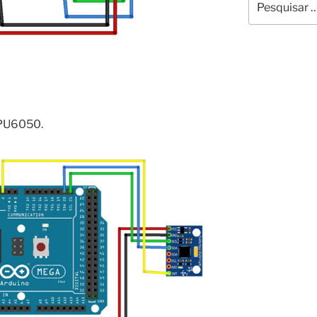
por:
PU6050.