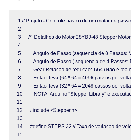
 1 
// Projeto - Controle basico de um motor de pass
 2  
 3      
/*  Detalhes do Motor 28YBJ-48 Stepper Motor
 4  
 5          
Angulo de Passo (sequencia de 8 Passos: Motor 
 6          
Angulo de Passo ( sequencia de 4 Passos: Motor
 7          
Gear Relacao de reducao: 1/64 (Nao e realment
 8          
Entao: leva (64 * 64 = 4096 passos por volta d
 9          
Entao: leva (32 * 64 = 2048 passos por volta do
10         
NOTA: Arduino "Stepper Library" e executado e
11  
12      
#include <Stepper.h>
13  
14      
#define STEPS 32 
// Taxa de variacao de veloci
15  