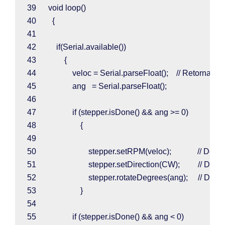
39      
void 
loop
()
40        
{
41  
42          
if
(
Serial
.
available
())
43              
{
44                  
veloc 
= 
Serial
.
parseFloat
();    
// Retorna o 
45                  
ang   
= 
Serial
.
parseFloat
();
46  
47                  
if 
(
stepper
.
isDone
() && 
ang 
>= 
0
)
48                      
{
49  
50                          
stepper
.
setRPM
(
veloc
);             
// Defi
51                          
stepper
.
setDirection
(
CW
);         
// Defi
52                          
stepper
.
rotateDegrees
(
ang
);     
// Defi
53                      
}
54  
55                  
if 
(
stepper
.
isDone
() && 
ang 
< 
0
)