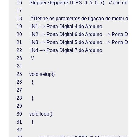
16      
Stepper stepper
(
STEPS
, 
4
, 
5
, 
6
, 
7
);   
// crie um ob
17  
18       
/*Define os parametros de ligacao do motor de p
19       
IN1 --> Porta Digital 4 do Arduino
20       
IN2 --> Porta Digital 6 do Arduino  --> Porta Digi
21       
IN3 --> Porta Digital 5 do Arduino  --> Porta Digi
22       
IN4 --> Porta Digital 7 do Arduino
23       
*/
24  
25      
void 
setup
()
26        
{
27  
28        
}
29  
30      
void 
loop
()
31        
{
32  