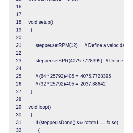
16  
17  
18      
void 
setup
()
19        
{
20  
21            
stepper
.
setRPM
(
12
);     
// Define a velocidade
22  
23            
stepper
.
setSPR
(
4075.7728395
);  
// Define o 
24  
25            
// (64 * 25792)/405 =  4075.7728395
26            
// (32 * 25792)/405 =  2037.88642
27        
}
28  
29      
void 
loop
()
30        
{
31            
if 
(
stepper
.
isDone
() && 
rotate1 
== 
false
)
32              
{