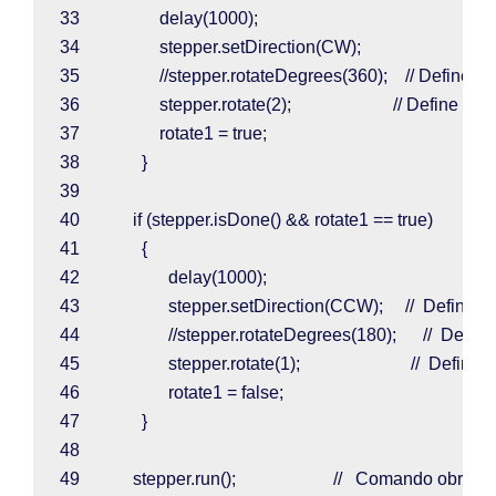
33                  
delay
(
1000
);
34                  
stepper
.
setDirection
(
CW
);
35                  
//stepper.rotateDegrees(360);    // Define o 
36                  
stepper
.
rotate
(
2
);                       
// Define o 
37                  
rotate1 
= 
true
;
38              
}
39  
40            
if 
(
stepper
.
isDone
() && 
rotate1 
== 
true
)
41              
{
42                    
delay
(
1000
);
43                    
stepper
.
setDirection
(
CCW
);     
//  Define 
44                    
//stepper.rotateDegrees(180);      //  Defin
45                    
stepper
.
rotate
(
1
);                         
//  Define
46                    
rotate1 
= 
false
;
47              
}
48  
49            
stepper
.
run
();                      
//   Comando obrigat