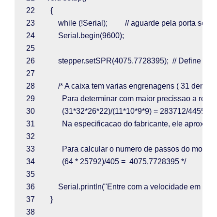
22        
{
23            
while 
(!
Serial
);         
// aguarde pela porta seria
24            
Serial
.
begin
(
9600
);
25  
26            
stepper
.
setSPR
(
4075.7728395
);  
// Define o 
27  
28            
/* A caixa tem varias engrenagens ( 31 dentes,
29              
Para determinar com maior precissao a redu
30              
(31*32*26*22)/(11*10*9*9) = 283712/4455 =
31              
Na especificacao do fabricante, ele aproximo
32  
33              
Para calcular o numero de passos do motor in
34              
(64 * 25792)/405 =  4075,7728395 */
35  
36            
Serial
.
println
(
"Entre com a velocidade em RPM
37        
}
38  