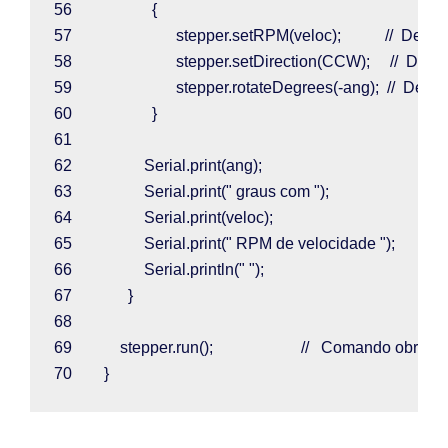
56                    
{
57                          
stepper
.
setRPM
(
veloc
);           
//  Defin
58                          
stepper
.
setDirection
(
CCW
);     
//  Defi
59                          
stepper
.
rotateDegrees
(-
ang
);  
//  Defin
60                    
}
61  
62                  
Serial
.
print
(
ang
);
63                  
Serial
.
print
(
" graus com "
);
64                  
Serial
.
print
(
veloc
);
65                  
Serial
.
print
(
" RPM de velocidade "
);
66                  
Serial
.
println
(
" "
);
67              
}
68  
69            
stepper
.
run
();                      
//   Comando obrigat
70        
}