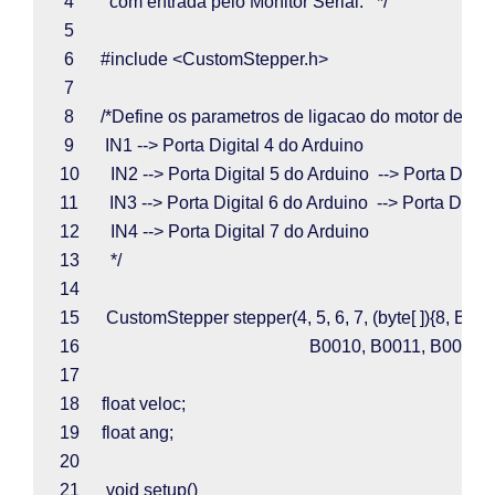
 4        
com entrada pelo Monitor Serial.   */
 5  
 6      
#include <CustomStepper.h>
 7  
 8      
/*Define os parametros de ligacao do motor de pa
 9       
IN1 --> Porta Digital 4 do Arduino
10       
IN2 --> Porta Digital 5 do Arduino  --> Porta Digit
11       
IN3 --> Porta Digital 6 do Arduino  --> Porta Digit
12       
IN4 --> Porta Digital 7 do Arduino
13       
*/
14  
15      
CustomStepper stepper
(
4
, 
5
, 
6
, 
7
, (
byte
[ ]){
8
, 
B10
16                                                    
B0010
, 
B0011
, 
B0001
, 
17  
18     
float 
veloc
;
19     
float 
ang
;
20  
21      
void 
setup
()