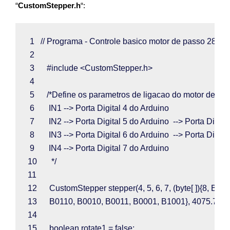
“
CustomStepper.h
“:
 1 
// Programa - Controle basico motor de passo 28BY
 2  
 3      
#include <CustomStepper.h>
 4  
 5      
/*Define os parametros de ligacao do motor de pa
 6       
IN1 --> Porta Digital 4 do Arduino
 7       
IN2 --> Porta Digital 5 do Arduino  --> Porta Digita
 8       
IN3 --> Porta Digital 6 do Arduino  --> Porta Digita
 9       
IN4 --> Porta Digital 7 do Arduino
10       
*/
11  
12      
CustomStepper stepper
(
4
, 
5
, 
6
, 
7
, (
byte
[ ]){
8
, 
B10
13      
B0110
, 
B0010
, 
B0011
, 
B0001
, 
B1001
}, 
4075.772
14  
15      
boolean rotate1 
= 
false
;