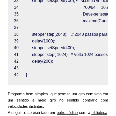
33             
stepper
.
setSpeed
(
700
); 
/*  Maxima velocidade
34                                                              
700/64  = 10.94 R
35                                                              
Deve-se testar a 
36                                                              
maximo(Cada moto
37  
38             
stepper
.
step
(
2048
);    
// 2048 passos para uma
39             
delay
(
1000
);
40             
stepper
.
setSpeed
(
400
);
41             
stepper
.
step
(-
1024
);  
// Volta 1024 passos, ou 
42             
delay
(
200
);
43  
44       
}
Programa bem simples que permite um giro completo em
um sentido e meio giro no sentido contrário com
velocidades distintas.
A seguir, é apresentado um
outro código
com a
biblioteca