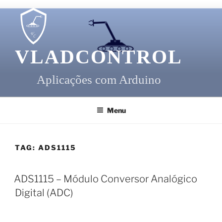
Pular
para
o
conteúdo
VLADCONTROL
Aplicações com Arduino
Menu
TAG:
ADS1115
ADS1115 – Módulo Conversor Analógico
Digital (ADC)