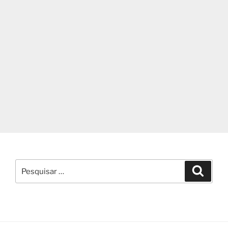
Pesquisar
Pesqui
por: